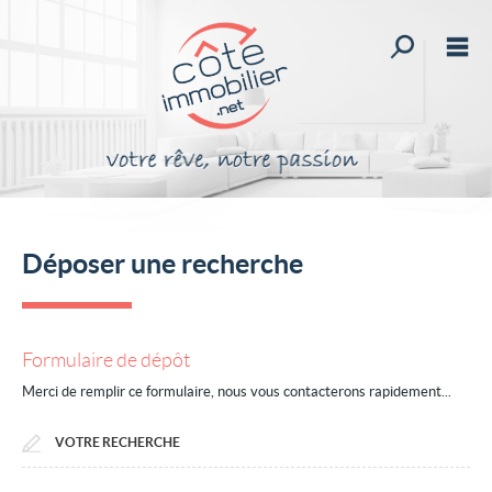
Toutes nos o
M
Acheter
Vendre
Louer
Nos services
Déposer une recherche
Rejoignez-nous
Mon compte
Formulaire de dépôt
Mes sélections
Merci de remplir ce formulaire, nous vous contacterons rapidement...
0
Accueil
VOTRE RECHERCHE
Qui sommes-nous ?