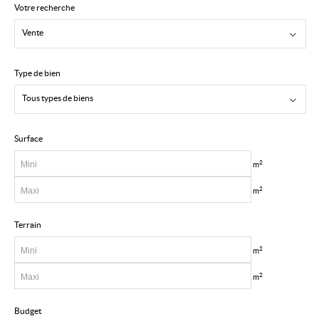
Votre recherche
Nos conseillers
Vente
Estimation gratuite
Type de bien
Alerte e-mail
Tous types de biens
Contact
Surface
2
m
2
m
Terrain
2
m
2
m
Budget