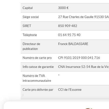
Capital
3000 €
Siège social
27 Rue Charles de Gaulle 91530 
SIRET
850 909 482
Téléphone
01 64 95 75 40
Directeur de
Franck BALDASSARE
publication
Numéro de carte pro
CPI 9101 2019 000 041 716
Info caisse de garantie
CNA Insurrance 52-54 Rue de la Vic
Numéro de TVA
*
intracommunautaire
Carte pro délivrée par
CCI de l'Essonne
:
Carte pro délivrée le :
09-07-2019