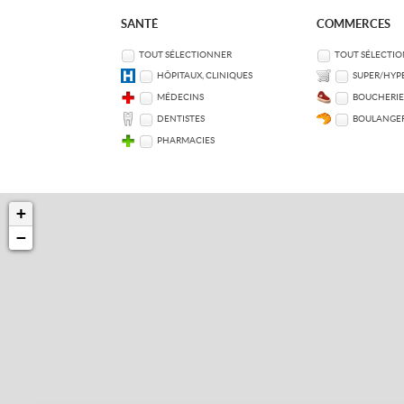
SANTÉ
COMMERCES
TOUT SÉLECTIONNER
TOUT SÉLECTI
HÔPITAUX, CLINIQUES
SUPER/HYP
MÉDECINS
BOUCHERIE
DENTISTES
BOULANGER
PHARMACIES
+
−