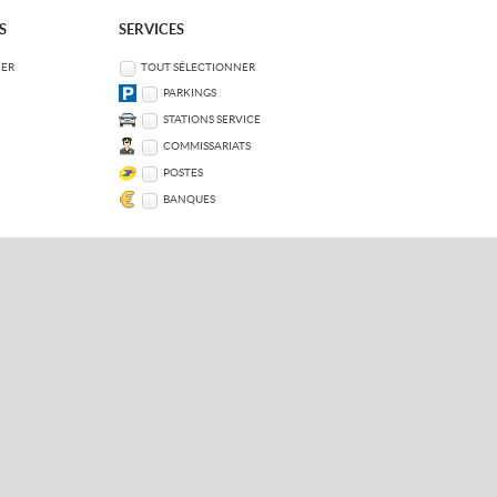
S
SERVICES
NER
TOUT SÉLECTIONNER
PARKINGS
STATIONS SERVICE
COMMISSARIATS
POSTES
BANQUES