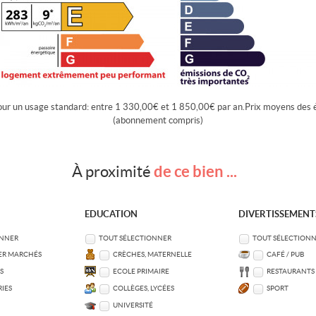
our un usage standard: entre 1 330,00€ et 1 850,00€ par an.Prix moyens des 
(abonnement compris)
de ce bien ...
À proximité
EDUCATION
DIVERTISSEMENT
ONNER
TOUT SÉLECTIONNER
TOUT SÉLECTION
ER MARCHÉS
CRÈCHES, MATERNELLE
CAFÉ / PUB
S
ECOLE PRIMAIRE
RESTAURANTS
IES
COLLÈGES, LYCÉES
SPORT
UNIVERSITÉ