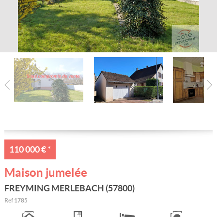
Nos conseillers
Estimation gratuite
Alerte e-mail
Contact
110 000 €
*
Maison jumelée
FREYMING MERLEBACH (57800)
Ref
1785