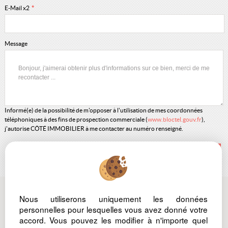
E-Mail x2
*
Message
Informé(e) de la possibilité de m'opposer à l'utilisation de mes coordonnées
téléphoniques à des fins de prospection commerciale (
www.bloctel.gouv.fr
),
j'autorise CÔTÉ IMMOBILIER à me contacter au numéro renseigné.
*
Champs obligatoires
Nous utiliserons uniquement les données
Mentions Légales
Nos barèmes d'honoraires
personnelles pour lesquelles vous avez donné votre
Politique de protection des données
Gérer les cookies
accord. Vous pouvez les modifier à n'importe quel