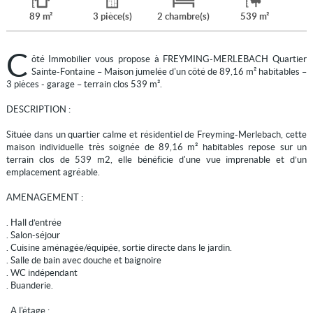
89 m²
3 pièce(s)
2 chambre(s)
539 m²
C
ôté Immobilier vous propose à FREYMING-MERLEBACH Quartier
Sainte-Fontaine – Maison jumelée d'un côté de 89,16 m² habitables –
3 pièces - garage – terrain clos 539 m².
DESCRIPTION :
Située dans un quartier calme et résidentiel de Freyming-Merlebach, cette
maison individuelle très soignée de 89,16 m² habitables repose sur un
terrain clos de 539 m2, elle bénéficie d'une vue imprenable et d’un
emplacement agréable.
AMENAGEMENT :
. Hall d’entrée
. Salon-séjour
. Cuisine aménagée/équipée, sortie directe dans le jardin.
. Salle de bain avec douche et baignoire
. WC indépendant
. Buanderie.
. A l'étage :