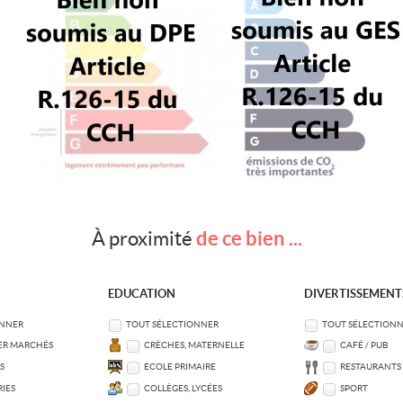
de ce bien ...
À proximité
EDUCATION
DIVERTISSEMENT
ONNER
TOUT SÉLECTIONNER
TOUT SÉLECTION
ER MARCHÉS
CRÈCHES, MATERNELLE
CAFÉ / PUB
S
ECOLE PRIMAIRE
RESTAURANTS
IES
COLLÈGES, LYCÉES
SPORT