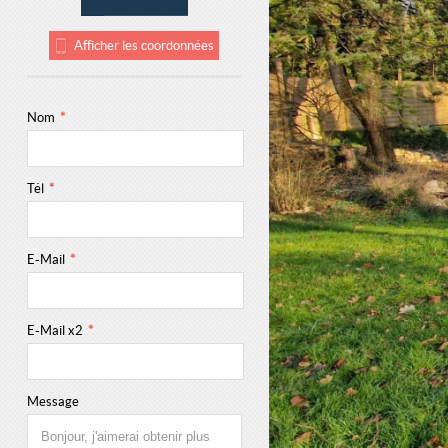
Afficher les coordonnées
Nom
*
Tél
*
E-Mail
*
E-Mail x2
*
Message