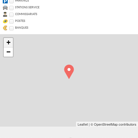
PARKINGS
STATIONS SERVICE
COMMISSARIATS
POSTES
BANQUES
+
−
Leaflet
| © OpenStreetMap contributors