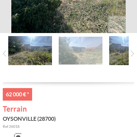
Nos conseillers
Estimation gratuite
Alerte e-mail
Contact
62 000 €
*
Terrain
OYSONVILLE (28700)
Ref
26018