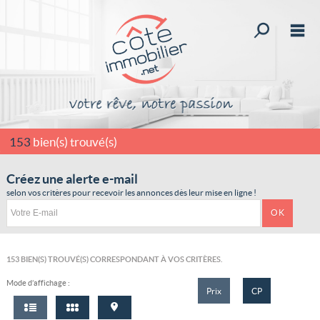
Affiner la r
M
Acheter
Vendre
Louer
153
bien(s) trouvé(s)
Nos services
Créez une alerte e-mail
selon vos critères pour recevoir les annonces dès leur mise en ligne !
Rejoignez-nous
Mon compte
Mes sélections
0
153
BIEN(S) TROUVÉ(S) CORRESPONDANT À VOS CRITÈRES.
Mode d’affichage :
Accueil
Prix
CP
Qui sommes-nous ?