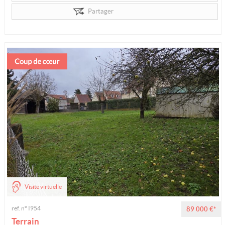
Partager
Visite virtuelle
ref. n° I954
89 000 €*
Terrain