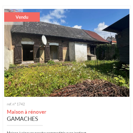
Nos conseillers
Estimation gratuite
Alerte e-mail
Contact
ref. n° 1742
Maison à rénover
GAMACHES
Maison à rénover proche commodités avec jardinet