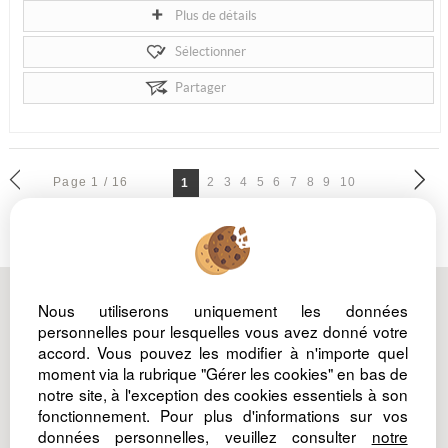
Plus de détails
Sélectionner
Partager
Page 1 / 16
2
3
4
5
6
7
8
9
10
1
Nous utiliserons uniquement les données
Mentions Légales
Nos barèmes d'honoraires
personnelles pour lesquelles vous avez donné votre
Politique de protection des données
Gérer les cookies
accord. Vous pouvez les modifier à n'importe quel
moment via la rubrique "Gérer les cookies" en bas de
notre site, à l'exception des cookies essentiels à son
fonctionnement. Pour plus d'informations sur vos
données personnelles, veuillez consulter
notre