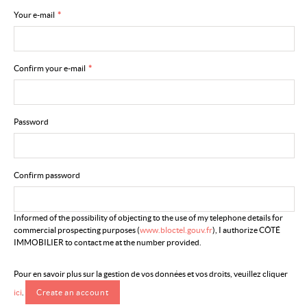
Your e-mail
*
Confirm your e-mail
*
Password
Confirm password
Informed of the possibility of objecting to the use of my telephone details for
commercial prospecting purposes (
www.bloctel.gouv.fr
), I authorize CÔTÉ
IMMOBILIER to contact me at the number provided.
Pour en savoir plus sur la gestion de vos données et vos droits, veuillez cliquer
ici
.