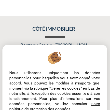
CÔTÉ IMMOBILIER
Route du Cousin
78830 BULLION
Tél : 06 81 45 30 75
Nous utiliserons uniquement les données
Legal Notice
Data protection policy
Manage cookies
Our Fee Schedule
personnelles pour lesquelles vous avez donné votre
accord. Vous pouvez les modifier à n'importe quel
Owner Extranet
moment via la rubrique "Gérer les cookies" en bas de
notre site, à l'exception des cookies essentiels à son
fonctionnement. Pour plus d'informations sur vos
données personnelles, veuillez consulter
notre
politique de protection des données
.