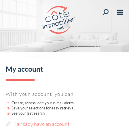
All our offer
M
Buy
Rent
stimate your property
st your custom search
My account
News
My account
With your account, you can:
My selections
Create, access, edit your e-mail alerts.
0
Save your selections for easy retrieval.
See your last search.
Home
I already have an account
Create an alert