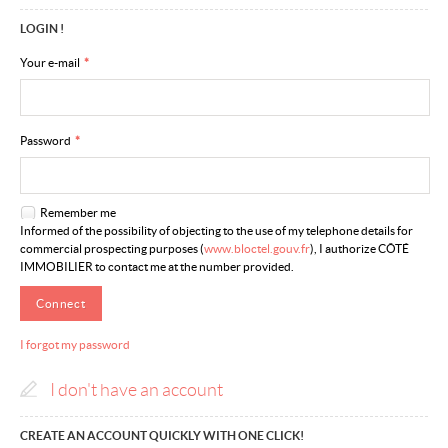
LOGIN !
Our network
Your e-mail
*
Our offers
About us
Password
*
Contact
Remember me
Informed of the possibility of objecting to the use of my telephone details for
commercial prospecting purposes (
www.bloctel.gouv.fr
), I authorize CÔTÉ
IMMOBILIER to contact me at the number provided.
I forgot my password
I don't have an account
CREATE AN ACCOUNT QUICKLY WITH ONE CLICK!