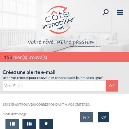
Affiner la r
M
Acheter
Vendre
Louer
153
bien(s) trouvé(s)
Nos services
Créez une alerte e-mail
selon vos critères pour recevoir les annonces dès leur mise en ligne !
Rejoignez-nous
Mon compte
Mes sélections
0
153
BIEN(S) TROUVÉ(S) CORRESPONDANT À VOS CRITÈRES.
Mode d’affichage :
Accueil
Prix
CP
Qui sommes-nous ?